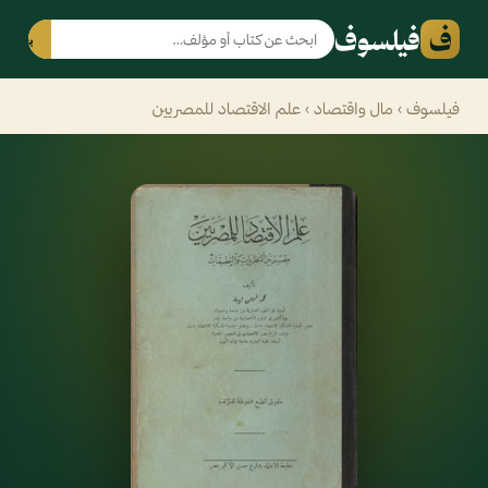
ف
فيلسوف
بحث
فيلسوف
›
مال واقتصاد
› علم الاقتصاد للمصريين