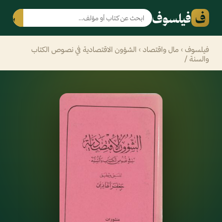
ف
فيلسوف
بحث
فيلسوف
›
مال واقتصاد
› الشؤون الاقتصادية في نصوص الكتاب
والسنة /