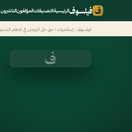
ف
فيلسوف
الرئيسية
التصنيفات
المؤلفون
الناشرون
فيلسوف
›
إسلاميات
› حق حل البرلمان في النظم الدستور
ف