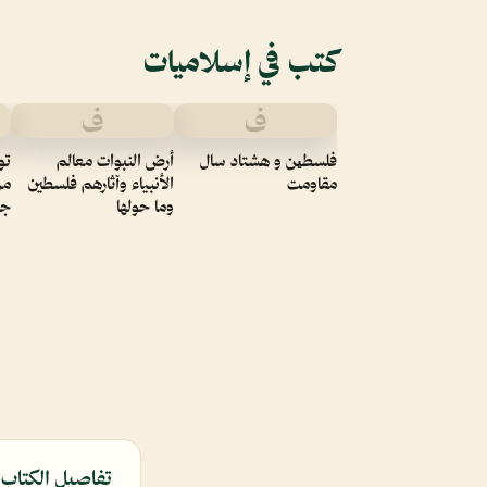
كتب في إسلاميات
ف
ف
فلسطین و هشتاد سال
أرض النبوات معالم
مقاومت
الأنبياء وآثارهم فلسطين
من
وما حولها
جم
تفاصيل الكتاب