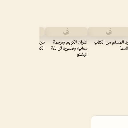
ف
ف
ف
م
ال
د المسلم من الكتاب
القرآن الكريم وترجمة
من روائع قصص القرآن
لسنة
معانيه وتفسيره الى لغة
الكريم
البشتو