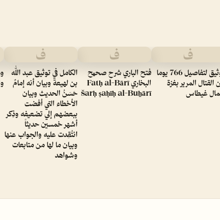
ف
ف
ف
توثيق لتفاصيل 766 يوما
فتح الباري شرح صحیح
الكامل في توثيق عبد الله
ور
 القتال المرير بغزة
البخاري Fatḥ al-Bārī
بن لهيعة وبيان أنه إمامٌ
وا
ال غيطاس
šarḥ ṣaḥīḥ al-Buẖārī
حَسَنُ الحديث وبيان
الأخطاء التي أفضت
ببعضهم إلي تضعيفه وذِكر
أشهر خمسين حديثاً
انتُقِدت عليه والجواب عنها
وبيان ما لها من متابعات
وشواهد