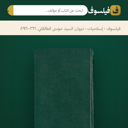
ف
فيلسوف
بحث
فيلسوف
›
إسلاميات
› ديوان السيد موسى الطالقاني, ٠٣٢١-٨٩٢١