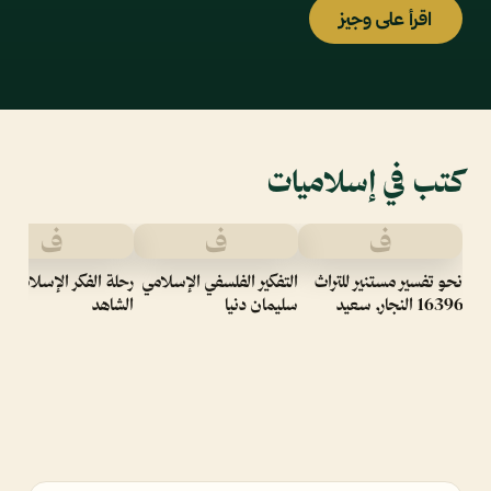
اقرأ على وجيز
كتب في إسلاميات
ف
ف
ف
نحو تفسير مستنير للتراث
التفكير الفلسفي الإسلامي
رحلة الفكر الإسلامي 
16396 النجار, سعيد
سليمان دنيا
الشاهد