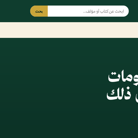
بحث
ومات
 ذلك