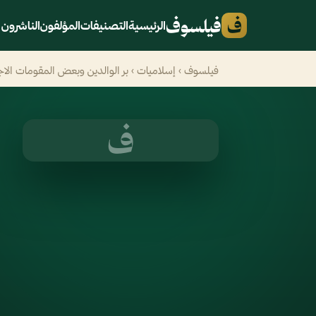
ف
فيلسوف
الرئيسية
التصنيفات
المؤلفون
الناشرون
فيلسوف
›
إسلاميات
› بر الوالدين وبعض المقومات الا
ف