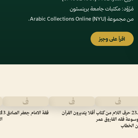
من مجموعة Arabic Collections Online (NYU).
اقرأ على وجيز
ف
ف
ف
23.0 حرف اللام من كتاب
أفلا يتدبرون القرآن
فقة الامام جعفر الصادق 3
سوعة فقه الفاروق عمر
ال
ن الخطاب