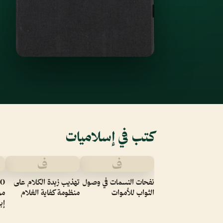
كتب في إسلاميات
ف
ف
نفحات النسمات في وصول
تهذيب زبدة الكلام على
الثواب للأموات
منظومة كفاية الغلام
مو
إب