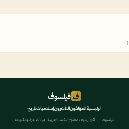
1
ف
فيلسوف
الرئيسية
المؤلفون
الناشرون
إسلاميات
تاريخ
فيلسوف — أكبر أرشيف مفتوح للكتب العربية · بيانات حرّة ومفتوحة