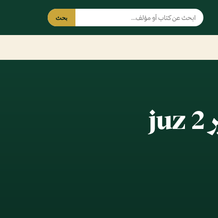
بحث
j