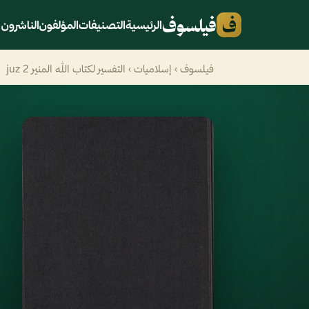
ف
فيلسوف
الرئيسية
التصنيفات
المؤلفون
الناشرون
فيلسوف
›
إسلاميات
› التفسير لكتاب الله المنير juz 2