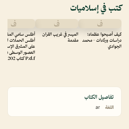
كتب في إسلاميات
ف
ف
ف
كيف أصبحوا عظماء:
الميسر في غريب القران
أطلس سامي المغلوث
دراسات ورثاءات - محمد
مقدمة
أطلس الحملات الصليب
الجوادي
على المشرق الإسلامي 
العصور الوسطى (ملون
P.d.f كتاب 202
تفاصيل الكتاب
اللغة
ar