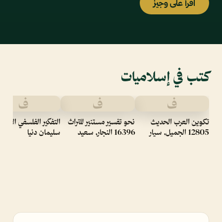
اقرأ على وجيز
كتب في إسلاميات
ف
ف
ف
تكوين العرب الحديث
نحو تفسير مستنير للتراث
التفكير الفلسفي الإسل
12805 الجميل, سيار
16396 النجار, سعيد
سليمان دنيا