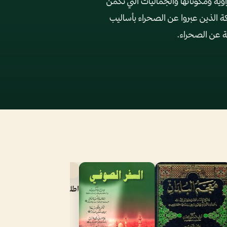
اوية ومكوناتها والجماليات التي تكمن
ة الذين عبروا عن الصحراء بأساليب
ف
ال
اطلس العالم