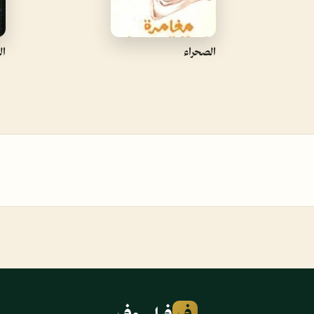
الصحراء
ال
ف
فيلسوف