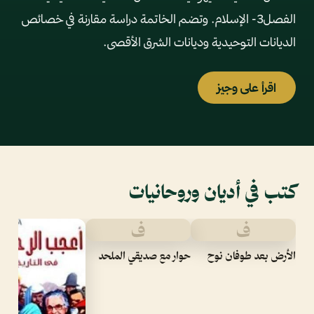
الفصل3- الإسلام. وتضم الخاتمة دراسة مقارنة في خصائص
الديانات التوحيدية وديانات الشرق الأقصى.
اقرأ على وجيز
كتب في أديان وروحانيات
ف
ف
الأرض بعد طوفان نوح
حوار مع صديقي الملحد