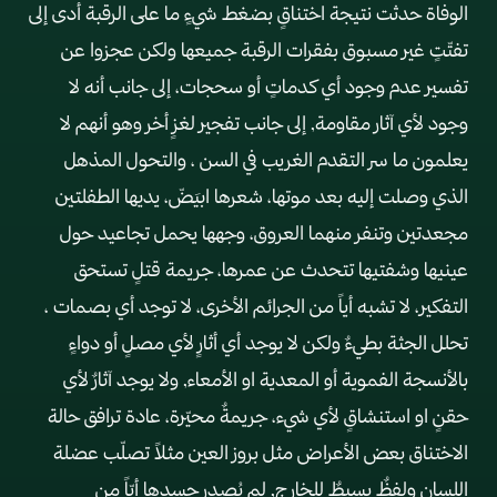
الوفاة حدثت نتيجة اختناقٍ بضغط شيءٍ ما على الرقبة أدى إلى
تفتّتٍ غير مسبوق بفقرات الرقبة جميعها ولكن عجزوا عن
تفسير عدم وجود أي كدماتٍ أو سحجات، إلى جانب أنه لا
وجود لأي آثار مقاومة, إلى جانب تفجير لغزٍ أخر وهو أنهم لا
يعلمون ما سر التقدم الغريب في السن ، والتحول المذهل
الذي وصلت إليه بعد موتها، شعرها ابيَضّ، يديها الطفلتين
مجعدتين وتنفر منهما العروق، وجهها يحمل تجاعيد حول
عينيها وشفتيها تتحدث عن عمرها، جريمة قتلٍ تستحق
التفكير، لا تشبه أياً من الجرائم الأخرى، لا توجد أي بصمات ،
تحلل الجثة بطيءٌ ولكن لا يوجد أي أثارٍ لأي مصلٍ أو دواءٍ
بالأنسجة الفموية أو المعدية او الأمعاء, ولا يوجد آثارٌ لأي
حقنٍ او استنشاقٍ لأي شيء، جريمةٌ محيّرة، عادة ترافق حالة
الاختناق بعض الأعراض مثل بروز العين مثلاً تصلّب عضلة
اللسان ولفظٌ بسيطٌ للخارج, لم يُصدِر جسدها أيّاً من