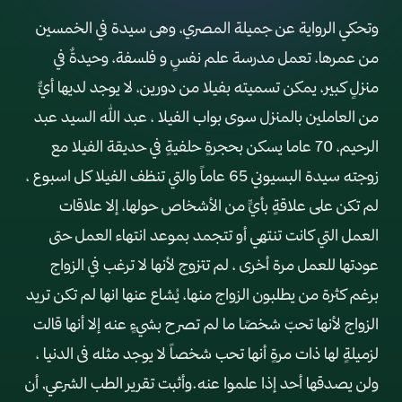
وتحكي الرواية عن جميلة المصري، وهى سيدة في الخمسين
من عمرها، تعمل مدرسة علم نفسٍ و فلسفة، وحيدةٌ في
منزلٍ كبير، يمكن تسميته بفيلا من دورين، لا يوجد لديها أيٌّ
من العاملين بالمنزل سوى بواب الفيلا ، عبد الله السيد عبد
الرحيم، 70 عاما يسكن بحجرةٍ حلفيةٍ في حديقة الفيلا مع
زوجته سيدة البسيوني 65 عاماً والتي تنظف الفيلا كل اسبوع ،
لم تكن على علاقةٍ بأيٍّ من الأشخاص حولها، إلا علاقات
العمل التي كانت تنتهي أو تتجمد بموعد انتهاء العمل حتى
عودتها للعمل مرة أخرى ، لم تتزوج لأنها لا ترغب في الزواج
برغم كثرة من يطلبون الزواج منها، يُشاع عنها انها لم تكن تريد
الزواج لأنها تحبّ شخصًا ما لم تصرح بشيءٍ عنه إلا أنها قالت
لزميلةٍ لها ذات مرةٍ أنها تحب شخصاً لا يوجد مثله فى الدنيا ،
ولن يصدقها أحد إذا علموا عنه.وأثبت تقرير الطب الشرعي, أن