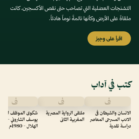
التشنجات العضلية التي تصاحب حتى نقص الأكسجين، كانت
ملقاةً على الأرض وكأنها نائمةً نوماً هادئاً.
اقرأ على وجيز
كتب في آداب
ف
ف
ف
الانسان والشيطان فى
ملتقى الرواية المصرية
شكوى الموظف الفصي
الادب المسرحى المعاصر
المغربية الثانى
يوسف الشاروني - كتاب
دراسة نقدية
الهلال - 1980م