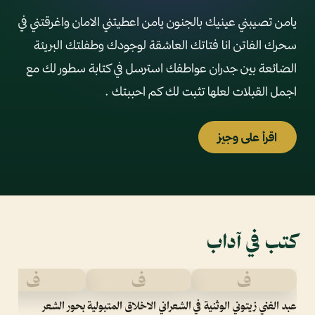
يامن تصيبني عينيك بالجنون يامن اعطيتني الامان واغرقتني في
سحرك الفاتن انا فتاتك العاشقة لوجودك وطفلتك البريئة
الضائعة بين جدران عواطفك استرسل في كتابة سطور لك مع
اجمل القبلات لعلها تثبت لك كم احببتك .
اقرأ على وجيز
كتب في آداب
ف
ف
ف
عبد الغني زيتوني الوثنية في
الشعراني الاخلاق المتبولية
بحور الشعر