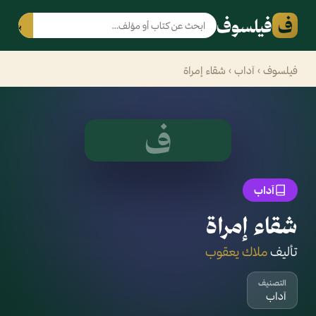
ف
فيلسوف
بحث
فيلسوف
›
آداب
› شقاء إمراة
ف
آداب
شقاء إمراة
تأليف
ملاك يعقوب
التصنيف
آداب