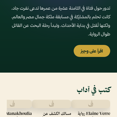
تدور حول فتاة في الثامنة عشرة من عمرها تدعى نفرت جاد،
كانت تحلم بالمشاركة في مسابقة ملكة جمال مصر والعالم،
ولكنها تُقتل في بداية الأحداث، وتبدأ رحلة البحث عن القاتل
طوال الرواية.
اقرأ على وجيز
كتب في آداب
ف
ف
ف
Elaine Verre رواية
مسالك الكشف عن
Manakhoulia ر