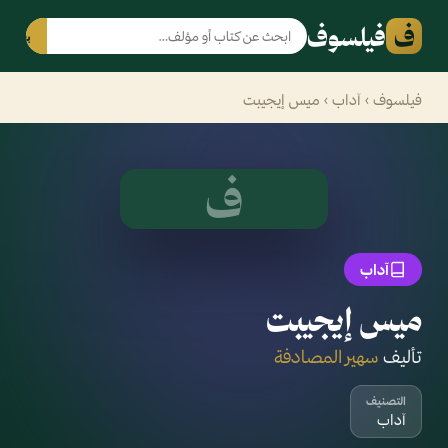
ف
فيلسوف
بحث
فيلسوف
›
آداب
› ميس إيجيبت
ف
آداب
ميس إيجيبت
تأليف
سهير المصادفة
التصنيف
آداب