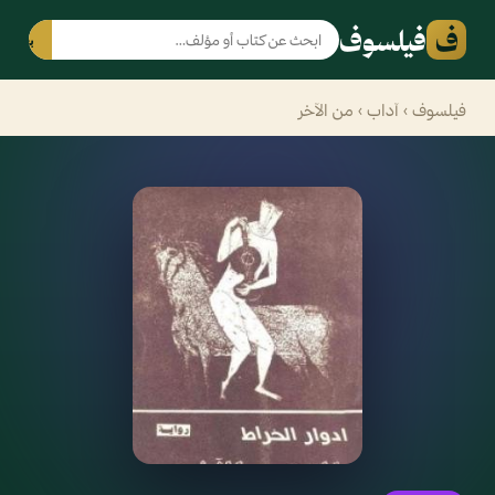
ف
فيلسوف
بحث
فيلسوف
›
آداب
› من الآخر