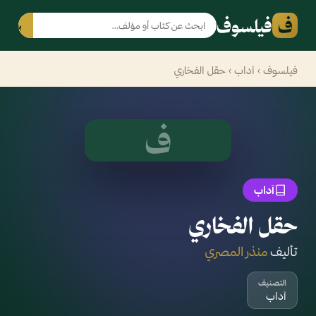
ف
فيلسوف
بحث
فيلسوف
›
آداب
› حقل الفخاري
ف
آداب
حقل الفخاري
تأليف
منذر المصري
التصنيف
آداب