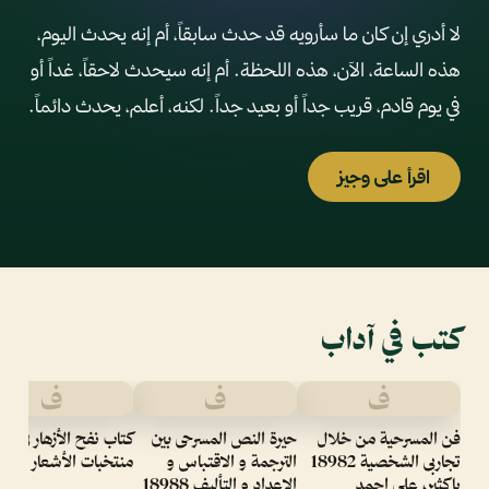
لا أدري إن كان ما سأرويه قد حدث سابقاً، أم إنه يحدث اليوم،
هذه الساعة، الآن، هذه اللحظة. أم إنه سيحدث لاحقاً، غداً أو
في يوم قادم، قريب جداً أو بعيد جداً. لكنه، أعلم، يحدث دائماً.
اقرأ على وجيز
كتب في آداب
ف
ف
ف
فن المسرحية من خلال
حيرة النص المسرحى بين
كتاب نفح الأزهار في
تجاربى الشخصية 18982
الترجمة و الاقتباس و
منتخبات الأشعار
باكثير، على احمد
الاعداد و التأليف 18988