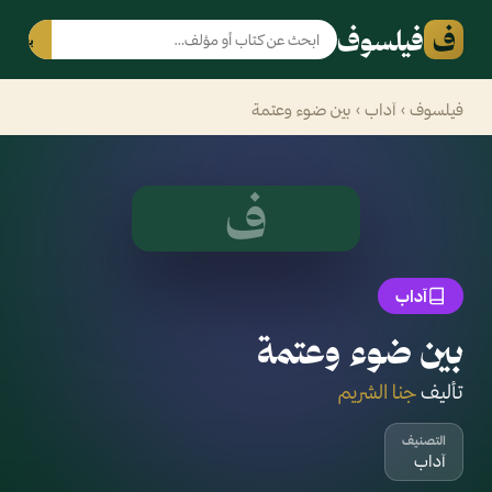
ف
فيلسوف
بحث
فيلسوف
›
آداب
› بين ضوء وعتمة
ف
آداب
بين ضوء وعتمة
تأليف
جنا الشريم
التصنيف
آداب