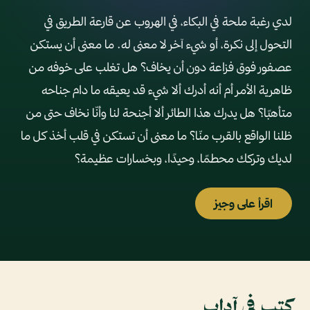
لدي رغبة ملحة في البكاء، في الهروب عن قارعة الطريق في
التحول إلى نكرة، أو شيء آخر لا معنى له. ما معنى أن يستكن
عصفور فوق فزاعة دون أن يخاف؟ هل تغلب على خوفه من
ظاهرية الأمر أم أنه أدرك ألا شيء قد يعيقه ما دام جناحه
متأهبًا؟ هل يدرك هذا الطائر ألا أجنحة لنا وأنّا نخاف حتى من
ظلنا الواقع بالقرب منّا؟ ما معنى أن تستكن في قلب أخذ كل ما
لديك وتركك محطمًا، وحيدًا، وبخسارات عظيمة؟
اقرأ على وجيز
كتب في آداب