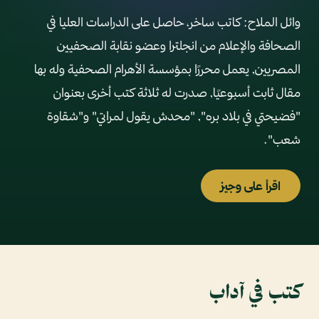
وائل الملاح: كاتب ساخر، حاصل على الدراسات العليا في
الصحافة والإعلام من انجلترا وعضو نقابة الصحفيين
المصريين, يعمل محررًا بمؤسسة الأهرام الصحفية وله بها
مقال ثابت أسبوعيًا, صدرت له ثلاثة كتب أخرى بعنوان
"فضيحتي في بلاد بره", "محدش يقول لمراتي" و"شقاوة
شعب".
اقرأ على وجيز
كتب في آداب