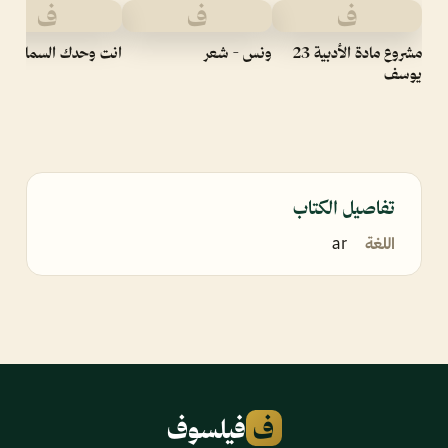
ف
ف
ف
مشروع مادة الأدبية 23
ونس - شعر
انت وحدك السماء - رو
يوسف
تفاصيل الكتاب
اللغة
ar
ف
فيلسوف