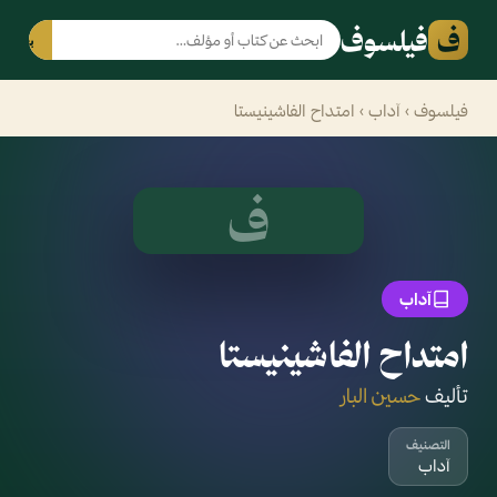
ف
فيلسوف
بحث
فيلسوف
›
آداب
› امتداح الفاشينيستا
ف
آداب
امتداح الفاشينيستا
تأليف
حسين البار
التصنيف
آداب