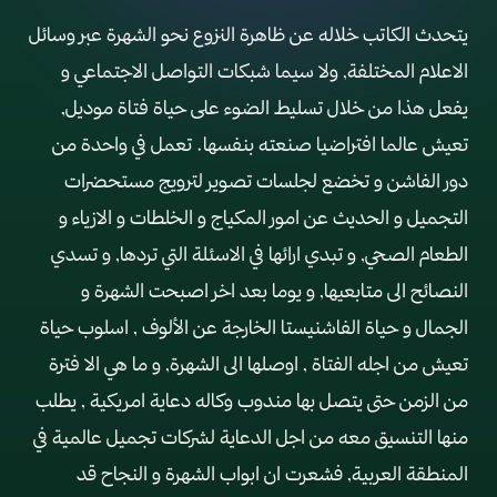
يتحدث الكاتب خلاله عن ظاهرة النزوع نحو الشهرة عبر وسائل
الاعلام المختلفة, ولا سيما شبكات التواصل الاجتماعي و
يفعل هذا من خلال تسليط الضوء على حياة فتاة موديل,
تعيش عالما افتراضيا صنعته بنفسها. تعمل في واحدة من
دور الفاشن و تخضع لجلسات تصوير لترويج مستحضرات
التجميل و الحديث عن امور المكياج و الخلطات و الازياء و
الطعام الصحي, و تبدي ارائها في الاسئلة التي تردها, و تسدي
النصائح الى متابعيها, و يوما بعد اخر اصبحت الشهرة و
الجمال و حياة الفاشنيستا الخارجة عن الألوف , اسلوب حياة
تعيش من اجله الفتاة , اوصلها الى الشهرة, و ما هي الا فترة
من الزمن حتى يتصل بها مندوب وكاله دعاية امريكية , يطلب
منها التنسيق معه من اجل الدعاية لشركات تجميل عالمية في
المنطقة العربية, فشعرت ان ابواب الشهرة و النجاح قد