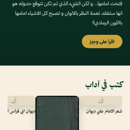
فتحت امامها.. و لكن الشيء الذي لم تكن تتوقع حدوثه هو
انها ستفقد نعمة النظر بالالوان و تصبح كل الاشياء امامها
بااللون الرمادي!!
اقرأ على وجيز
كتب في آداب
ف
ف
شعر الامام علي ديوان
ديوان ابى فراس الحمد