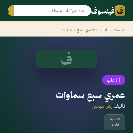
ف
فيلسوف
بحث
فيلسوف
›
آداب
› عمري سبع سماوات
ف
آداب
عمري سبع سماوات
تأليف
زهرا موسى
التصنيف
آداب