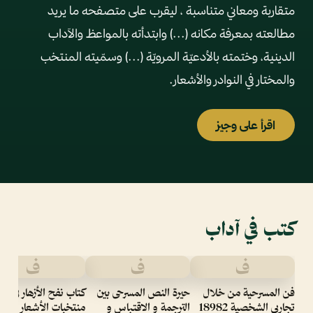
متقاربة ومعاني متناسبة ، ليقرب على متصفحه ما يريد
مطالعته بمعرفة مكانه (...) وابتدأته بالمواعظ والآداب
الدينية، وختمته بالأدعيّة المرويّة (...) وسمّيته المنتخب
والمختار في النوادر والأشعار.
اقرأ على وجيز
كتب في آداب
ف
ف
ف
فن المسرحية من خلال
حيرة النص المسرحى بين
كتاب نفح الأزهار في
تجاربى الشخصية 18982
الترجمة و الاقتباس و
منتخبات الأشعار