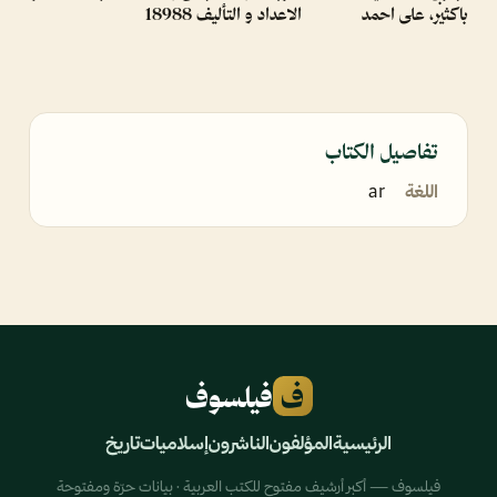
باكثير، على احمد
الاعداد و التأليف 18988
تفاصيل الكتاب
اللغة
ar
ف
فيلسوف
الرئيسية
المؤلفون
الناشرون
إسلاميات
تاريخ
فيلسوف — أكبر أرشيف مفتوح للكتب العربية · بيانات حرّة ومفتوحة