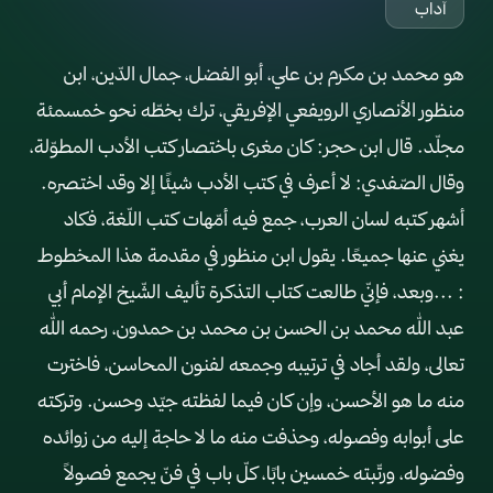
آداب
هو محمد بن مكرم بن علي، أبو الفضل، جمال الدّين، ابن
منظور الأنصاري الرويفعي الإفريقي، ترك بخطّه نحو خمسمئة
مجلّد. قال ابن حجر: كان مغرى باختصار كتب الأدب المطوّلة،
وقال الصّفدي: لا أعرف في كتب الأدب شيئًا إلا وقد اختصره.
أشهر كتبه لسان العرب، جمع فيه أمّهات كتب اللّغة، فكاد
يغني عنها جميعًا. يقول ابن منظور في مقدمة هذا المخطوط
: ...وبعد، فإنّي طالعت كتاب التذكرة تأليف الشّيخ الإمام أبي
عبد الله محمد بن الحسن بن محمد بن حمدون، رحمه الله
تعالى، ولقد أجاد في ترتيبه وجمعه لفنون المحاسن، فاخترت
منه ما هو الأحسن، وإن كان فيما لفظته جيّد وحسن. وتركته
على أبوابه وفصوله، وحذفت منه ما لا حاجة إليه من زوائده
وفضوله، ورتّبته خمسين بابًا، كلّ باب في فنّ يجمع فصولاً