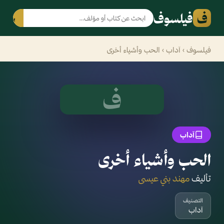
ف
فيلسوف
بحث
فيلسوف
›
آداب
› الحب وأشياء أخرى
ف
آداب
الحب وأشياء أخرى
تأليف
مهند بني عيسى
التصنيف
آداب