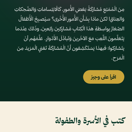
مِنَ الْمُمْتِعِ مُشارَكَةُ بَعْضِ الأُمورِ، كَالْابْتِساماتِ وَالضَّحِكاتِ
وَالعِناقِ! لكنْ ماذا بِشَأْنِ الأُمورِ الأُخْرى؟ سَيُصبِحُ الْأًطْفالُ
الصِّغارُ بِواسِطَةِ هَذا الْكِتابِ مُشارِكينَ رائِعينَ، وذَلكَ عِنْدَما
يَتَعَلَّمونَ اللَّعِبَ مَعَ الآخَرينَ وَتَبادُلَ الأَدْوارِ. عَلِّمْهُم أنْ
يتَشارَكوا؛ فبهذا يَسْتَكْشِفون أَنَّ الْمُشارَكَةَ تَعْني الْمَزيدَ مِنَ
الْمَرَح.
اقرأ على وجيز
كتب في الأسرة والطفولة