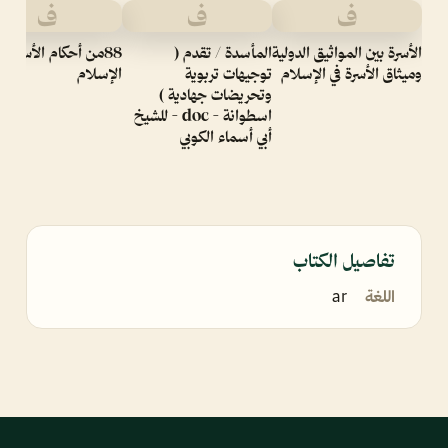
ف
ف
ف
الأسرة بين المواثيق الدولية
المأسدة / تقدم (
88من أحكام الأسرة في
وميثاق الأسرة في الإسلام
توجيهات تربوية
الإسلام
وتحريضات جهادية )
اسطوانة - doc - للشيخ
أبي أسماء الكوبي
تفاصيل الكتاب
اللغة
ar