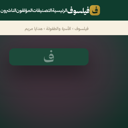
ف
فيلسوف
الرئيسية
التصنيفات
المؤلفون
الناشرون
فيلسوف
›
الأسرة والطفولة
› هدايا مريم
ف