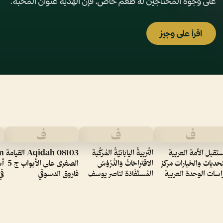
على وجوه المحتاجين له طعم خاص، فإن الهدية عنوان المحبة.
اقرأ على وجيز
ف
ف
ف
تقبل الأمة العربية
التَّربِيَةُ اليَابَانيَّةُ المُركَّبَة
Aqidah 08103 القيامة
m
تحديات والخيارات مركز
الاقتراحَاتُ وَالدُّرُوْسُ
الصغرى على الأبواب ج 5
أس
اسات الوحدة العربية
المُستَفَادَة لناصر يوسف
فاروق الدسوقي
في