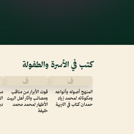
كتب في الأسرة والطفولة
ف
ف
المنهج أصوله وأنواعه
قوت الأبرار من مناقب
مس
ومكوناته لمحمد زياد
ومصائب وآثار أهل البيت
ال
حمدان كتاب في التربية
الأطهار لمحمد محمد
در
خليفة