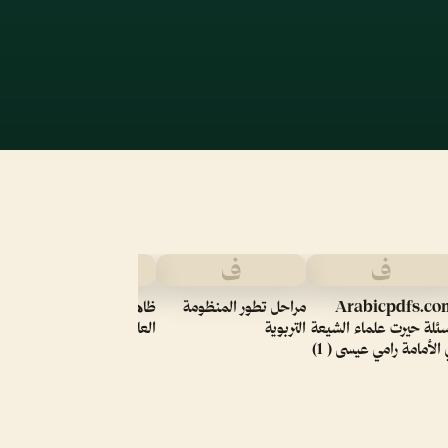
ف
ف
ف
ت
ل
Arabicpdfs.co
مراحل تطور المنظومة
ظاھرة تشغیل الأطفال في
ئلة حيرت علماء الشيعة
التربوية
العالم
 الأمامة رامي عيسى ( 1)