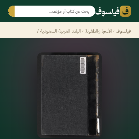
ف
فيلسوف
بحث
فيلسوف
›
الأسرة والطفولة
› البلاد العربية السعودية /‪