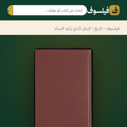
ف
فيلسوف
بحث
فيلسوف
›
تاريخ
› الرجل الذي يكره النساء