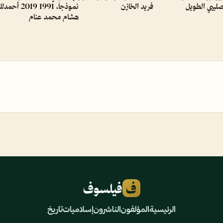
صليبي الطويل
فريد الخازن
نموذجاَ، 1991 2019 أحمد
لل
هشام محمد عنام
ف
فيلسوف
الرئيسية
المؤلفون
الناشرون
إسلاميات
تاريخ