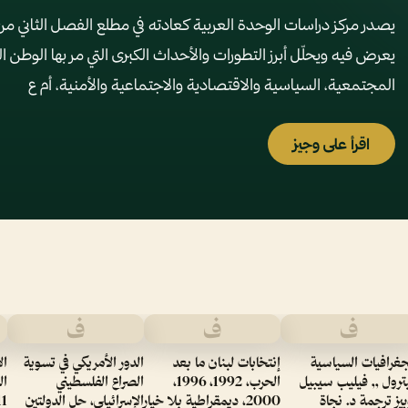
يصدر مركز دراسات الوحدة العربية كعادته في مطلع الفصل الثاني من ك
يعرض فيه ويحلّل أبرز التطورات والأحداث الكبرى التي مر بها الوطن 
المجتمعية، السياسية والاقتصادية والاجتماعية والأمنية، أم ع
اقرأ على وجيز
ف
ف
ف
جغرافيات السياسية
إنتخابات لبنان ما بعد
الدور الأمريكي في تسوية
ال
بترول ,, فيليب سيبيل
الحرب، 1992، 1996،
الصراع الفلسطيني
بيز ترجمة د. نجاة
2000، ديمقراطية بلا خيار
الإسرائيلي، حل الدولتين