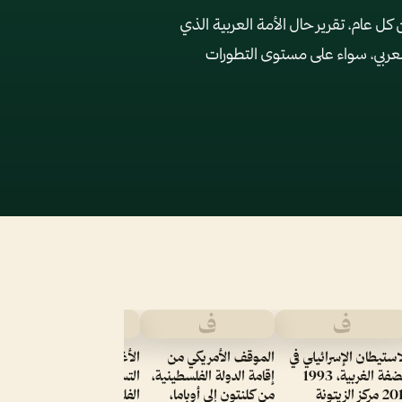
ل عام، تقرير حال الأمة العربية الذي
العربي، سواء على مستوى التطورات
ف
ف
ف
تأ
ا
استيطان الإسرائيلي في
الموقف الأمريكي من
الأغوار في مفاوضات
الضفة الغربية، 1993
إقامة الدولة الفلسطينية،
التسوية الإسرائيلية
ت
2011 مركز الزيتونة
من كلنتون إلى أوباما،
الفلسطينية، 1993 2014،