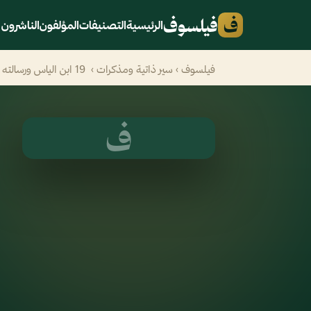
ف
فيلسوف
الرئيسية
التصنيفات
المؤلفون
الناشرون
فيلسوف
›
سير ذاتية ومذكرات
› ‎⁨ 19 ابن الياس ورسالته في تاريخ عيسر في عهد الملك عبدالعزيز⁩
ف