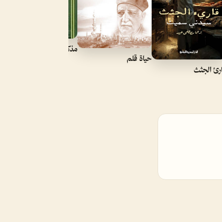
مذكراتي
حياة قلم
رئ الجثث