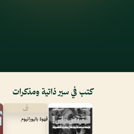
كتب في سير ذاتية ومذكرات
ف
قهوة باليورانيوم