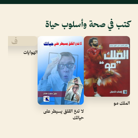
كتب في صحة وأسلوب حياة
ف
الهوايات
الملك مو
لا تدع القلق يسيطر على
حياتك