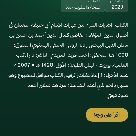
سنة النشر
التصنيف
2020
صحة وأسلوب حياة
الكتاب: إشارات المرام من عبارات الإمام أبي حنيفة النعمان في
أصول الدين المؤلف: القاضي كمال الدين أحمد بن حسن بن
سنان الدين البياضي زاده الرومي الحنفي البسنوي (المتوفى:
1098 هـ) المحقق: أحمد فريد المزيدي الناشر: دار الكتب
العلمية، بيروت - لبنان الطبعة: الأولى، 1428 هـ = 2007 م
عدد الأجزاء: 1 [ملاحظات] ترقيم الكتاب موافق للمطبوع وهو
مذيل بالحواشي أعده للشاملة: مجاهد صغير أحمد
صودهوري
اقرأ على وجيز