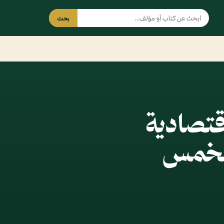
بحث
قتصادية
الخمس