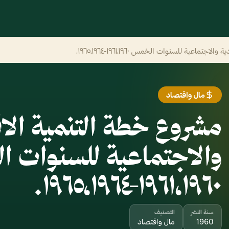
اعية للسنوات الخمس ١٩٦١،١٩٦٠-١٩٦٥،١٩٦٤.‎
مال واقتصاد
مشروع خطة التنمية الا
والاجتماعية للسنوات 
١٩٦١،١٩٦٠-١٩٦٥،١٩٦٤.‎
سنة النشر
التصنيف
1960
مال واقتصاد