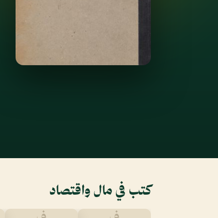
كتب في مال واقتصاد
ف
ف