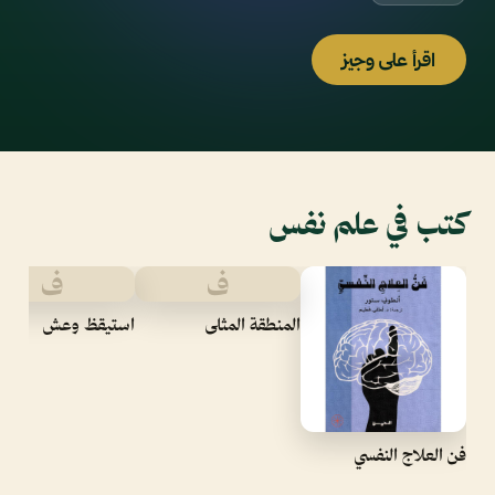
اقرأ على وجيز
كتب في علم نفس
ف
ف
المنطقة المثلى
استيقظ وعش
فن العلاج النفسي