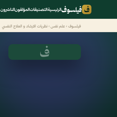
ف
فيلسوف
الرئيسية
التصنيفات
المؤلفون
الناشرون
فيلسوف
›
علم نفس
› نظريات الارشاد و العلاج النفسي
ف