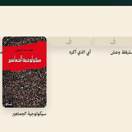
ف
ف
تيقظ وعش
أبي الذي أكره
مب
سيكولوجية الجماهير