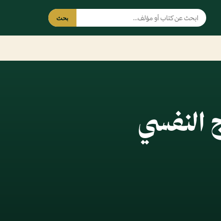
بحث
ج النفسي