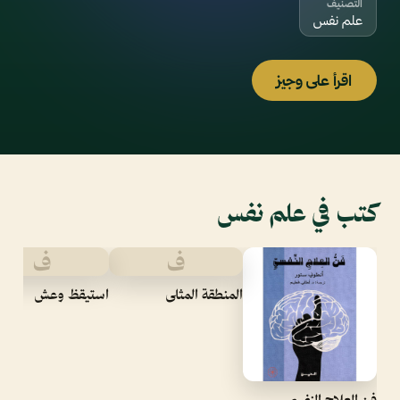
التصنيف
علم نفس
اقرأ على وجيز
كتب في علم نفس
ف
ف
المنطقة المثلى
استيقظ وعش
فن العلاج النفسي