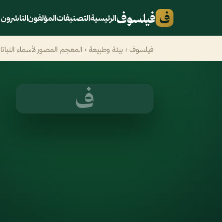
ف
فيلسوف
الرئيسية
التصنيفات
المؤلفون
الناشرون
فيلسوف
›
بيئة وطبيعة
› المعجم المصور لأسماء النباتا
ف