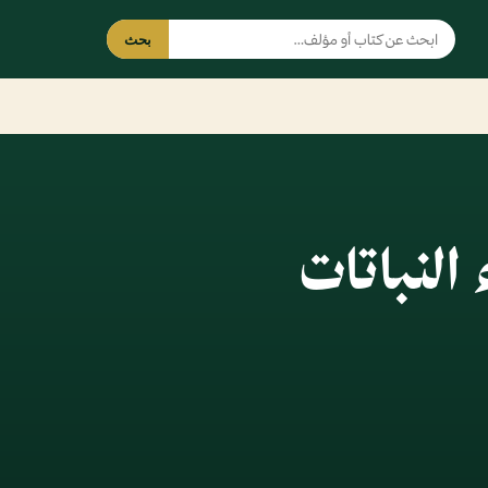
بحث
النباتات