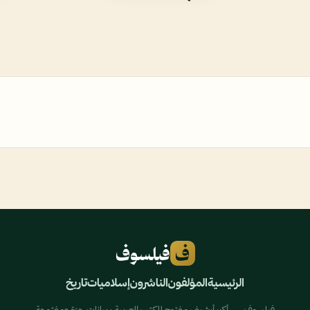
ف
فيلسوف
الرئيسية
المؤلفون
الناشرون
إسلاميات
تاريخ
فيلسوف — أكبر أرشيف مفتوح للكتب العربية · بيانات حرّة ومفتوحة